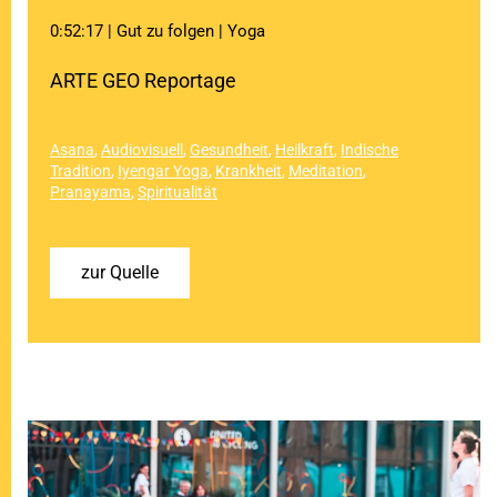
0:52:17 | Gut zu folgen | Yoga
ARTE GEO Reportage
Asana
,
Audiovisuell
,
Gesundheit
,
Heilkraft
,
Indische
Tradition
,
Iyengar Yoga
,
Krankheit
,
Meditation
,
Pranayama
,
Spiritualität
zur Quelle